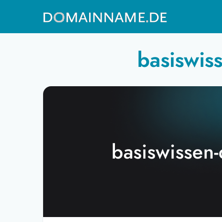
basiswis
basiswissen-