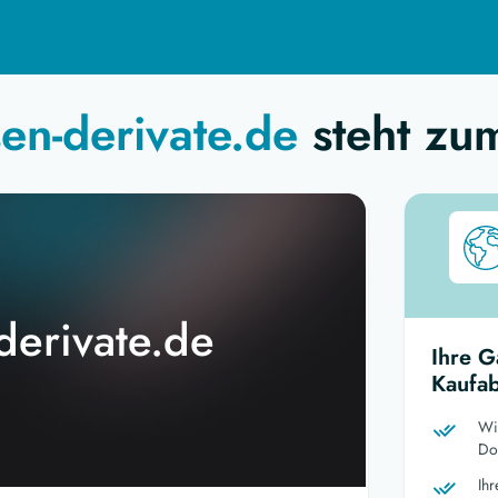
sen-derivate.de
steht zu
derivate.de
Ihre G
Kaufab
Wi
Dom
Ih